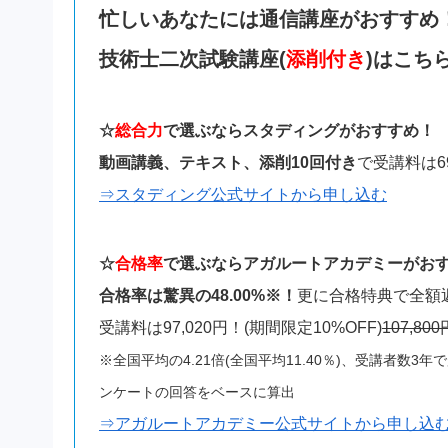
忙しいあなたには通信講座がおすすめ
技術士二次試験講座(
添削付き
)はこち
☆
総合力
で選ぶならスタディングがおすすめ！
動画講義、テキスト、添削10回付き
で受講料は6
⇒スタディング公式サイトから申し込む
☆
合格率
で選ぶならアガルートアカデミーがお
合格率は驚異の48.00%※！
更に合格特典で全額
受講料は97,020円！(期間限定10%OFF)
107,80
※全国平均の4.21倍(全国平均11.40％)、受講者数
ンケートの回答をベースに算出
⇒アガルートアカデミー公式サイトから申し込