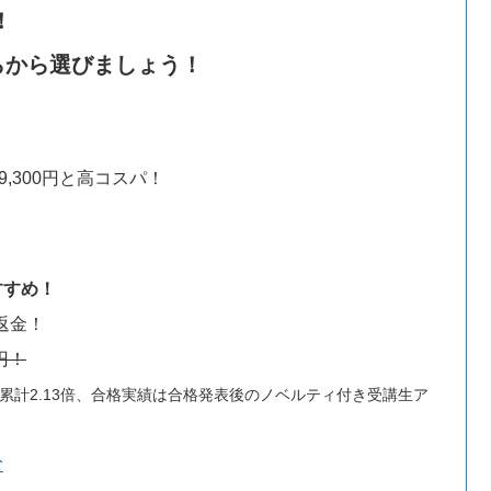
！
らから選びましょう！
9,300円と高コスパ！
すすめ！
返金！
0円！
3年で累計2.13倍、合格実績は合格発表後のノベルティ付き受講生ア
む